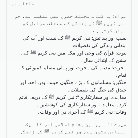
جاتا ہے۔
مواد: یہ کتاب مختلف حصوں میں منقسم ہے، جو
نبی کریم ﷺ کی زندگی کے مختلف مراحل کو
بیان کرتی ہے
نسب اور پیدائش: نبی کریم ﷺ کے نسب اور آپ کی
ابتدائی زندگی کی تفصیلات۔
. نبوت: قرآن کی وحی اور مکہ میں نبی کریم ﷺ کے
مشن کے ابتدائی سال۔
ہجرت: مدینہ کی ہجرت اور پہلی مسلم کمیونٹی کا
قیام۔
جنگیں: مسلمانوں کے بڑے جنگوں جیسے بدر، احد، اور
خندق کی جنگ کی تفصیلات۔
معاہدے اور سفارتکاری*: نبی کریم ﷺ کے ذریعہ قائم
کردہ معاہدے اور سفارتکاری کی کوششیں۔
وفات: نبی کریم ﷺ کے آخری دن اور وفات۔
سیرت النبی, ابن ہشام اسلامی ادب کا ایک
بنیادی ستون ہے، جو نبی کریم ﷺ کی زندگی