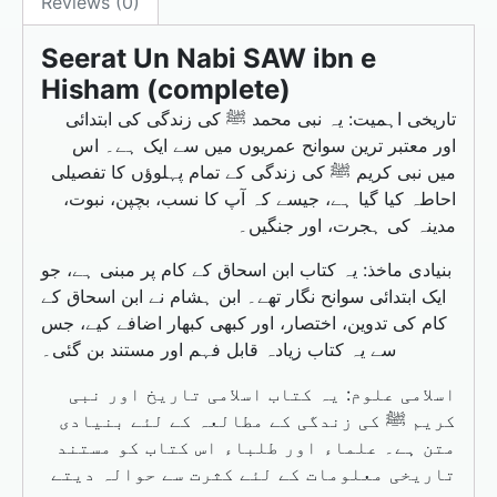
o
o
Reviews (0)
o
n
Seerat Un Nabi SAW ibn e
k
Hisham (complete)
تاریخی اہمیت: یہ نبی محمد ﷺ کی زندگی کی ابتدائی
اور معتبر ترین سوانح عمریوں میں سے ایک ہے۔ اس
میں نبی کریم ﷺ کی زندگی کے تمام پہلوؤں کا تفصیلی
احاطہ کیا گیا ہے، جیسے کہ آپ کا نسب، بچپن، نبوت،
مدینہ کی ہجرت، اور جنگیں۔
بنیادی ماخذ: یہ کتاب ابن اسحاق کے کام پر مبنی ہے، جو
ایک ابتدائی سوانح نگار تھے۔ ابن ہشام نے ابن اسحاق کے
کام کی تدوین، اختصار، اور کبھی کبھار اضافے کیے، جس
سے یہ کتاب زیادہ قابل فہم اور مستند بن گئی۔
اسلامی علوم: یہ کتاب اسلامی تاریخ اور نبی
کریم ﷺ کی زندگی کے مطالعہ کے لئے بنیادی
متن ہے۔ علماء اور طلباء اس کتاب کو مستند
تاریخی معلومات کے لئے کثرت سے حوالہ دیتے