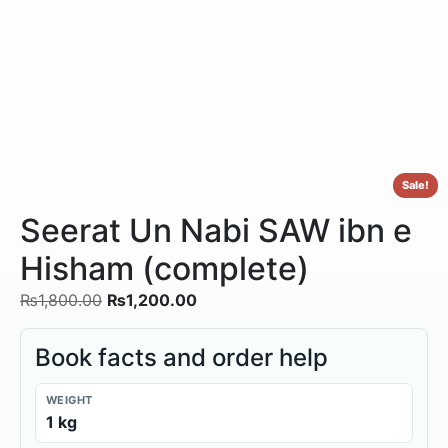
Sale!
Seerat Un Nabi SAW ibn e
Hisham (complete)
₨
1,800.00
₨
1,200.00
Book facts and order help
WEIGHT
1 kg