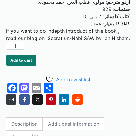
مولوی قطب الدین احمد محمودی
:
اردو مترجم
929
:
صفحات
7 بائی 10
:
کتاب کا سائز
کاغذ کا معیار
: عمدہ
if you want to do indepth introduct of this book ,
read our blog on Seerat un-Nabi SAW by Ibn Hisham.
Add to cart
Add to wishlist
F
M
E
S
a
a
m
h
c
st
ai
ar
e
o
l
e
Description
Additional information
b
d