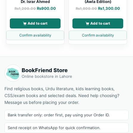
Dr. Israr Ahmed
(Awla Edition)
₨
900.00
₨
1,300.00
₨
1,200.00
₨
1,800.00
Add to cart
Add to cart
Confirm availability
Confirm availability
BookFriend Store
Online bookstore in Lahore
Find religious books, Urdu literature, kids learning books,
CSS/exam books and selected deals. Need help choosing?
Message us before placing your order.
Bank transfer only: order first, pay using your Order ID.
Send receipt on WhatsApp for quick confirmation.