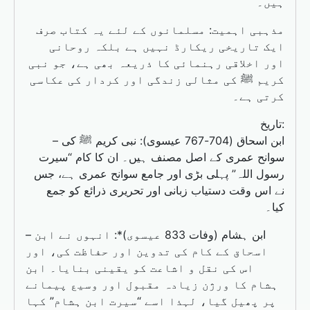
ہیں۔
مذہبی اہمیت: مسلمانوں کے لئے یہ کتاب صرف
ایک تاریخی ریکارڈ نہیں ہے بلکہ روحانی
اور اخلاقی رہنمائی کا ذریعہ بھی ہے، جو نبی
کریم ﷺ کی مثالی زندگی اور کردار کی عکاسی
کرتی ہے۔
تاریخ:
– ابن اسحاق (704-767 عیسوی): نبی کریم ﷺ کی
سوانح عمری کے اصل مصنف ہیں۔ ان کا کام “سیرت
رسول اللہ” پہلی بڑی اور جامع سوانح عمری ہے، جس
نے اس وقت دستیاب زبانی اور تحریری ذرائع کو جمع
کیا۔
– ابن ہشام (وفات 833 عیسوی)*: انہوں نے ابن
اسحاق کے کام کی تدوین اور حفاظت کی، اور
اس کی نقل و اشاعت کو یقینی بنایا۔ ابن
ہشام کا ورژن زیادہ مقبول اور وسیع پیمانے
پر پھیل گیا، لہذا اسے “سیرت ابن ہشام” کہا