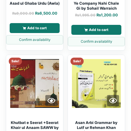
Asad ul Ghaba Urdu (Awla)
Ye Company Nahi Chale
Gi by Sohail Warraich
₨
6,500.00
₨
9,000.00
₨
1,200.00
₨
1,995.00
Add to cart
Add to cart
Confirm availability
Confirm availability
Sale!
Sale!
Khutbat e Seerat +Seerat
Asan Arbi Grammar by
Khair ul Anaam SAWW by
Lutf ur Rehman Khan